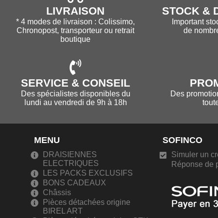
LIVRAISON
STOCK & D
* 4 modes de livraison : Colissimo,
Important sto
Chronopost, transporteur ou retrait
de nombr
boutique
SERVICE & CONSEIL
PRO
Des spécialistes disponibles du
Des promotions
lundi au vendredi de 9h à 18h
tout
MENU
SOFINCO
DRAISIENNES
Simuler un cr
ELECTRIQUES
Réponse de p
LES PACKS EXCLUSIFS
BONS CADEAUX
Châssis
Pièces détachées origine
BIREL ART