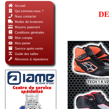
Accueil
Qui sommes-nous ?
DE
Nous contacter
Modes de livraisons
Moyens paiement
Conditions générales
Mon compte
Mon panier
Service après-vente
Guide des tailles
Révisions & réparations