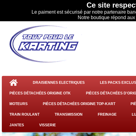
Ce site respect
Le paiment est sécurisé par notre partenaire ba
Notre boutique répond aux
DRAISIENNES ELECTRIQUES
LES PACKS EXCLUS
PIÈCES DÉTACHÉES ORIGINE OTK
PIÈCES DÉTACHÉES D'ORIG
MOTEURS
PIÈCES DÉTACHÉES ORIGINE TOP-KART
PI
TRAIN ROULANT
TRANSMISSION
FREINAGE
L
JANTES
VISSERIE