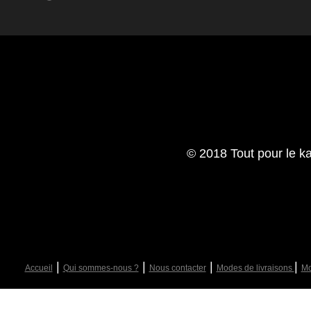
© 2018 Tout pour le ka
|
|
|
|
Accueil
Qui sommes-nous ?
Nous contacter
Modes de livraisons
Mo