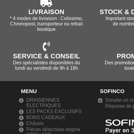
LIVRAISON
STOCK & D
* 4 modes de livraison : Colissimo,
Important sto
Chronopost, transporteur ou retrait
de nombr
boutique
SERVICE & CONSEIL
PRO
Des spécialistes disponibles du
Des promotions
lundi au vendredi de 9h à 18h
tout
MENU
SOFINCO
DRAISIENNES
Simuler un cr
ELECTRIQUES
Réponse de p
LES PACKS EXCLUSIFS
BONS CADEAUX
Châssis
Pièces détachées origine