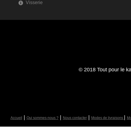
Visserie
© 2018 Tout pour le ka
|
|
|
|
Accueil
Qui sommes-nous ?
Nous contacter
Modes de livraisons
Mo