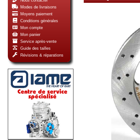
Nous contacter
Modes de livraisons
Moyens paiement
Conditions générales
Mon compte
Mon panier
Service après-vente
Guide des tailles
Révisions & réparations