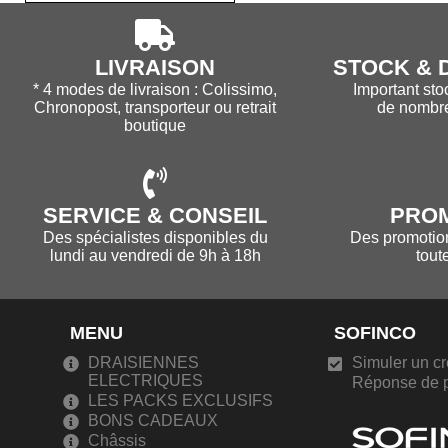
LIVRAISON
STOCK & D
* 4 modes de livraison : Colissimo,
Important sto
Chronopost, transporteur ou retrait
de nombr
boutique
SERVICE & CONSEIL
PRO
Des spécialistes disponibles du
Des promotions
lundi au vendredi de 9h à 18h
tout
MENU
SOFINCO
DRAISIENNES
Simuler un cr
ELECTRIQUES
Réponse de p
LES PACKS EXCLUSIFS
BONS CADEAUX
Châssis