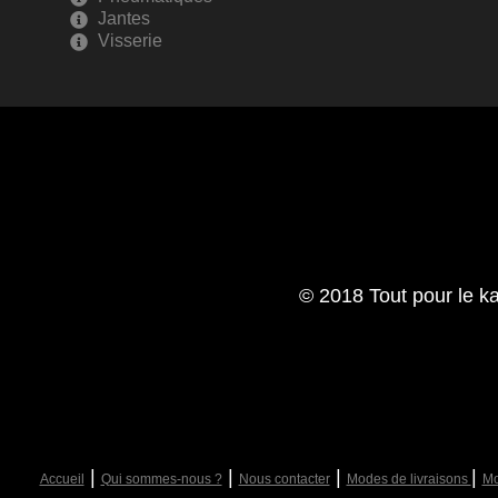
Jantes
Visserie
© 2018 Tout pour le ka
|
|
|
|
Accueil
Qui sommes-nous ?
Nous contacter
Modes de livraisons
Mo