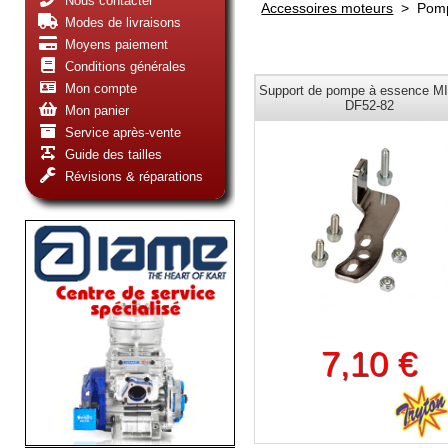
Nous contacter
Accessoires moteurs
>
Pomp
Modes de livraisons
Moyens paiement
Conditions générales
Mon compte
Support de pompe à essence M
DF52-82
Mon panier
Service après-vente
Guide des tailles
Révisions & réparations
7,10 €