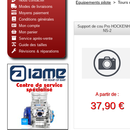
Nous contacter
Equipements pilote
>
Tours 
Modes de livraisons
Moyens paiement
Conditions générales
Mon compte
Support de cou Pro HOCKEN
NS-2
Mon panier
Service après-vente
Guide des tailles
Révisions & réparations
A partir de :
37,90 €