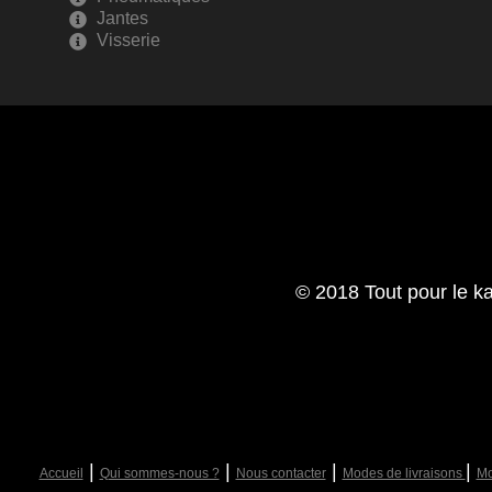
Jantes
Visserie
© 2018 Tout pour le ka
|
|
|
|
Accueil
Qui sommes-nous ?
Nous contacter
Modes de livraisons
Mo