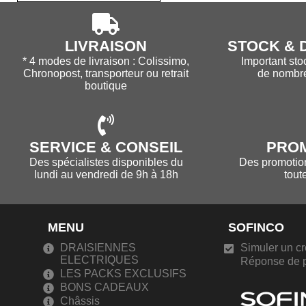
LIVRAISON
STOCK & D
* 4 modes de livraison : Colissimo,
Important sto
Chronopost, transporteur ou retrait
de nombr
boutique
SERVICE & CONSEIL
PRO
Des spécialistes disponibles du
Des promotions
lundi au vendredi de 9h à 18h
tout
MENU
SOFINCO
DRAISIENNES
Simuler un cr
ELECTRIQUES
Réponse de p
LES PACKS EXCLUSIFS
BONS CADEAUX
Châssis