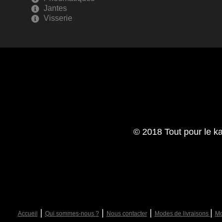
Jantes
Visserie
© 2018 Tout pour le ka
|
|
|
|
Accueil
Qui sommes-nous ?
Nous contacter
Modes de livraisons
Mo