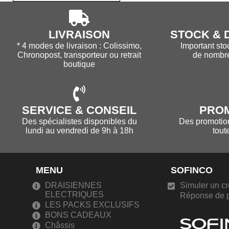
LIVRAISON
STOCK & D
* 4 modes de livraison : Colissimo,
Important sto
Chronopost, transporteur ou retrait
de nombr
boutique
SERVICE & CONSEIL
PRO
Des spécialistes disponibles du
Des promotions
lundi au vendredi de 9h à 18h
tout
MENU
SOFINCO
DRAISIENNES
Simuler un cr
ELECTRIQUES
Réponse de p
LES PACKS EXCLUSIFS
BONS CADEAUX
Châssis