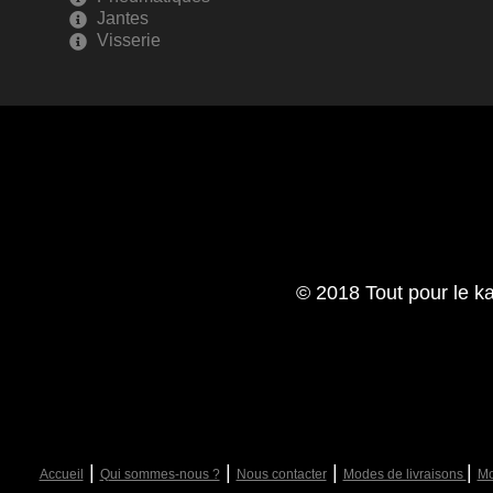
Jantes
Visserie
© 2018 Tout pour le ka
|
|
|
|
Accueil
Qui sommes-nous ?
Nous contacter
Modes de livraisons
Mo