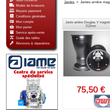
Nous contacter
Jantes
>
Jantes arrière ma
Modes de livraisons
Moyens paiement
Conditions générales
Mon compte
Jante arrière Douglas V magné
212mm
Mon panier
Service après-vente
Guide des tailles
Révisions & réparations
75,50 €