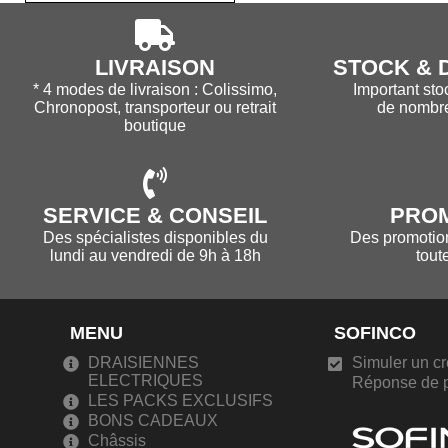
LIVRAISON
STOCK & D
* 4 modes de livraison : Colissimo,
Important sto
Chronopost, transporteur ou retrait
de nombr
boutique
SERVICE & CONSEIL
PRO
Des spécialistes disponibles du
Des promotions
lundi au vendredi de 9h à 18h
tout
MENU
SOFINCO
DRAISIENNES
Simuler un cr
ELECTRIQUES
Réponse de p
LES PACKS EXCLUSIFS
BONS CADEAUX
Châssis