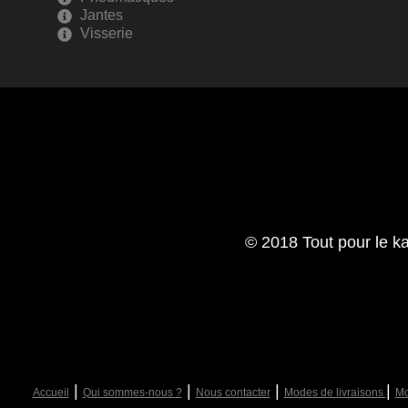
Jantes
Visserie
© 2018 Tout pour le ka
|
|
|
|
Accueil
Qui sommes-nous ?
Nous contacter
Modes de livraisons
Mo