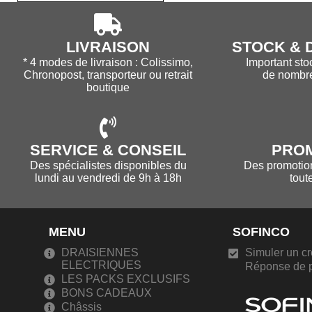
LIVRAISON
STOCK & D
* 4 modes de livraison : Colissimo,
Important sto
Chronopost, transporteur ou retrait
de nombr
boutique
SERVICE & CONSEIL
PRO
Des spécialistes disponibles du
Des promotions
lundi au vendredi de 9h à 18h
tout
MENU
SOFINCO
DRAISIENNES
Simuler un cr
ELECTRIQUES
Réponse de p
LES PACKS EXCLUSIFS
BONS CADEAUX
Châssis