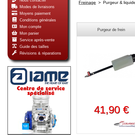
Nous contacter
Freinage
>
Purgeur & liquide
Modes de livraisons
Moyens paiement
Conditions générales
Mon compte
Purgeur de frein
Mon panier
Service après-vente
Guide des tailles
Révisions & réparations
41,90 €