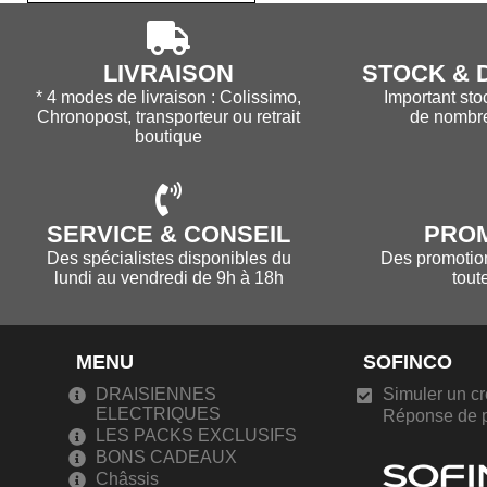
LIVRAISON
STOCK & D
* 4 modes de livraison : Colissimo,
Important sto
Chronopost, transporteur ou retrait
de nombr
boutique
SERVICE & CONSEIL
PRO
Des spécialistes disponibles du
Des promotions
lundi au vendredi de 9h à 18h
tout
MENU
SOFINCO
DRAISIENNES
Simuler un cr
ELECTRIQUES
Réponse de p
LES PACKS EXCLUSIFS
BONS CADEAUX
Châssis