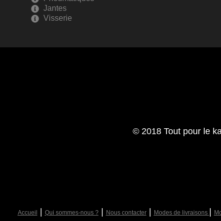
Jantes
Visserie
© 2018 Tout pour le ka
|
|
|
|
Accueil
Qui sommes-nous ?
Nous contacter
Modes de livraisons
Mo