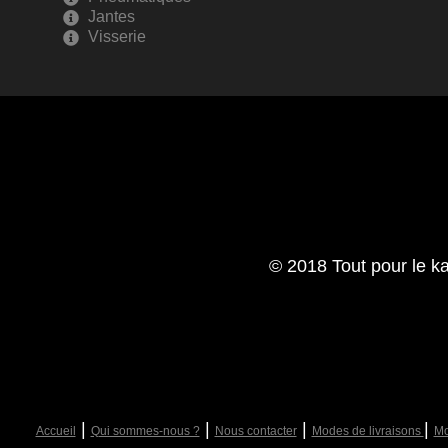
Jantes
Visserie
© 2018 Tout pour le ka
|
|
|
|
Accueil
Qui sommes-nous ?
Nous contacter
Modes de livraisons
Mo