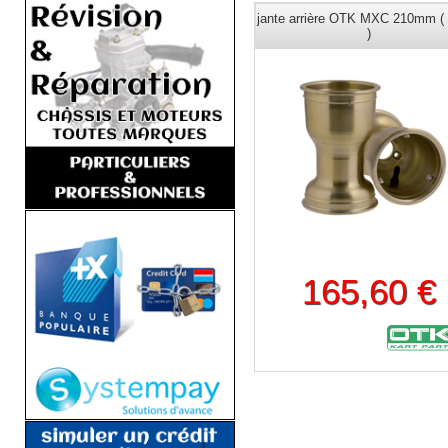
jante arrière OTK MXC 210mm ( l
)
165,60 €