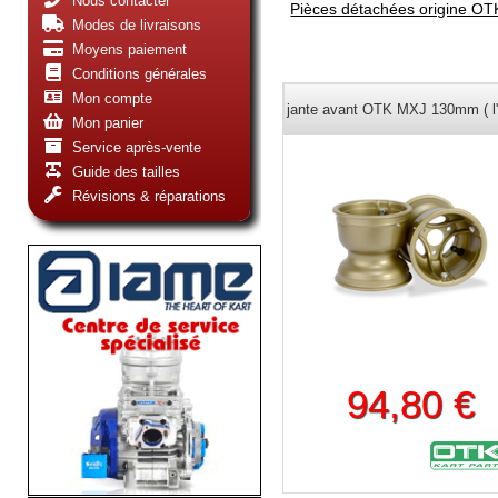
Nous contacter
Pièces détachées origine OT
Modes de livraisons
Moyens paiement
Conditions générales
Mon compte
jante avant OTK MXJ 130mm ( l'
Mon panier
Service après-vente
Guide des tailles
Révisions & réparations
94,80 €