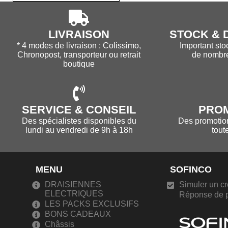
LIVRAISON
STOCK & D
* 4 modes de livraison : Colissimo,
Important sto
Chronopost, transporteur ou retrait
de nombr
boutique
SERVICE & CONSEIL
PRO
Des spécialistes disponibles du
Des promotions
lundi au vendredi de 9h à 18h
tout
MENU
SOFINCO
DRAISIENNES
Simuler un cr
ELECTRIQUES
Réponse de p
LES PACKS EXCLUSIFS
BONS CADEAUX
Châssis