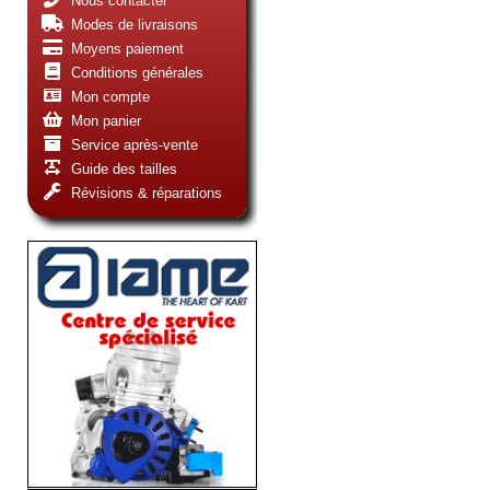
Nous contacter
Modes de livraisons
Moyens paiement
Conditions générales
Mon compte
Mon panier
Service après-vente
Guide des tailles
Révisions & réparations