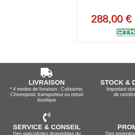
288,00 €
LIVRAISON
STOCK & D
* 4 modes de livraison : Colissimo,
Important sto
Chronopost, transporteur ou retrait
de nombr
boutique
SERVICE & CONSEIL
PRO
Des spécialistes disponibles du
Des promotions