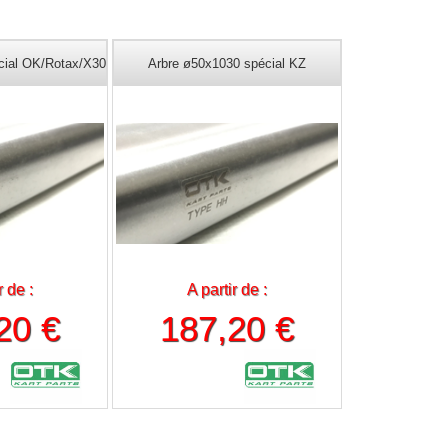
cial OK/Rotax/X30
Arbre ø50x1030 spécial KZ
r de :
A partir de :
20 €
187,20 €