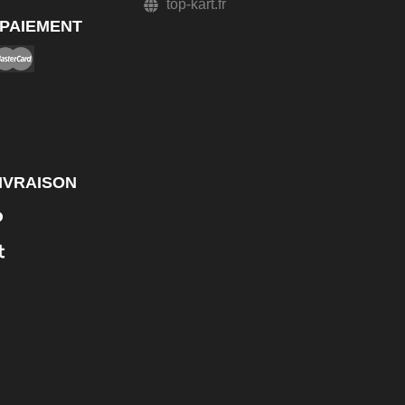
top-kart.fr
PAIEMENT
IVRAISON