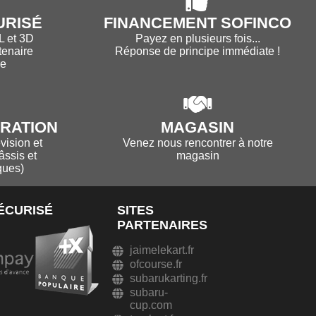
URISÉ
FINANCEMENT SOFINCO
L et 3D
Payez en plusieurs fois...
tenaire
Réponse de principe immédiate !
re
ARATION
MAGASIN
vision et
Venez nous rencontrer à notre
âssis et
magasin
ques)
ÉCURISÉ
SITES
PARTENAIRES
jaimelekart.fr
ofcourse.fr
subarukarting.fr
subaru-
cup.com