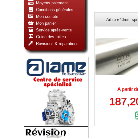
Moyens paiement
Conditions générales
Mon compte
Arbre ø40mm spé
Mon panier
Service après-vente
Guide des tailles
Révisions & réparations
A partir d
187,2