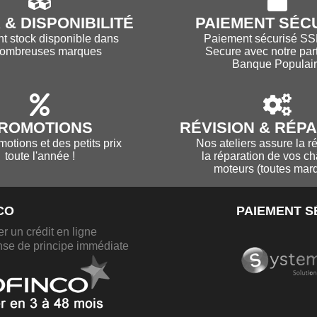
& DISPONIBILITÉ
PAIEMENT SÉC
nt stock disponible dans
Paiement sécurisé SS
nombreuses marques
Secure avec notre par
Banque Populai
ROMOTIONS
RÉVISION & RÉP
otions et des petits prix
Nos ateliers assure la ré
toute l'année !
la réparation de vos ch
moteurs (toutes mar
CO
PAIEMENT S
r un crédit en ligne
se de principe immédiate