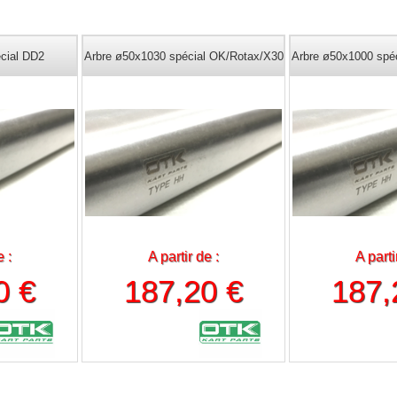
cial DD2
Arbre ø50x1030 spécial OK/Rotax/X30
Arbre ø50x1000 spé
e :
A partir de :
A parti
0 €
187,20 €
187,