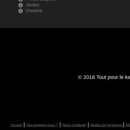
Jantes
Visserie
© 2018 Tout pour le ka
|
|
|
|
Accueil
Qui sommes-nous ?
Nous contacter
Modes de livraisons
Mo