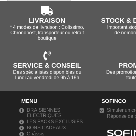
LIVRAISON
STOCK & D
* 4 modes de livraison : Colissimo,
Important sto
Chronopost, transporteur ou retrait
de nombr
boutique
SERVICE & CONSEIL
PRO
Des spécialistes disponibles du
Des promotions
lundi au vendredi de 9h à 18h
tout
MENU
SOFINCO
DRAISIENNES
Simuler un cr
ELECTRIQUES
Réponse de p
LES PACKS EXCLUSIFS
BONS CADEAUX
Châssis