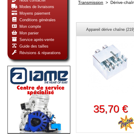
Nous contacter
Transmission
>
Dérive-chaî
Modes de livraisons
Moyens paiement
Conditions générales
Mon compte
Appareil dérive chaîne (219
Mon panier
Service après-vente
Guide des tailles
Révisions & réparations
35,70 €