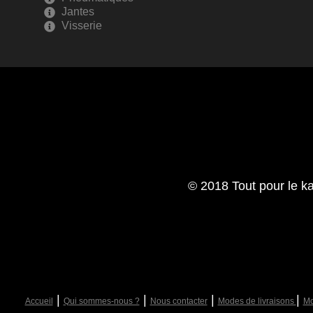
Jantes
Visserie
© 2018 Tout pour le ka
|
|
|
|
Accueil
Qui sommes-nous ?
Nous contacter
Modes de livraisons
Mo