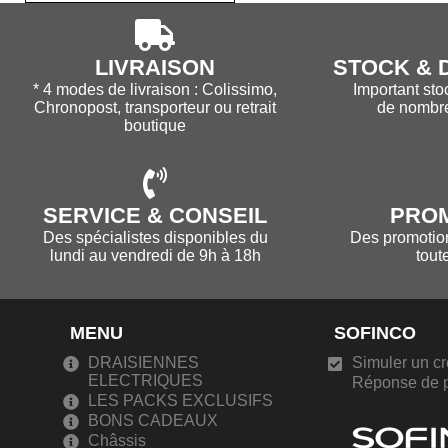
LIVRAISON
STOCK & D
* 4 modes de livraison : Colissimo,
Important sto
Chronopost, transporteur ou retrait
de nombr
boutique
SERVICE & CONSEIL
PRO
Des spécialistes disponibles du
Des promotions
lundi au vendredi de 9h à 18h
tout
MENU
SOFINCO
DRAISIENNES
Simuler un cr
ELECTRIQUES
Réponse de p
LES PACKS EXCLUSIFS
BONS CADEAUX
Châssis