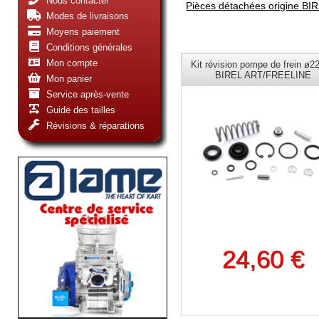
Nous contacter
Pièces détachées origine BI
Modes de livraisons
Moyens paiement
Conditions générales
Mon compte
Kit révision pompe de frein ø
BIREL ART/FREELINE
Mon panier
Service après-vente
Guide des tailles
Révisions & réparations
24,60 €