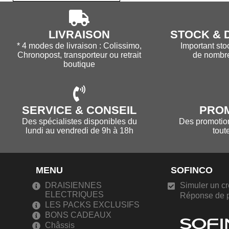
LIVRAISON
STOCK & D
* 4 modes de livraison : Colissimo,
Important sto
Chronopost, transporteur ou retrait
de nombr
boutique
SERVICE & CONSEIL
PRO
Des spécialistes disponibles du
Des promotions
lundi au vendredi de 9h à 18h
tout
MENU
SOFINCO
DRAISIENNES
Simuler un cr
ELECTRIQUES
Réponse de p
LES PACKS EXCLUSIFS
BONS CADEAUX
Châssis