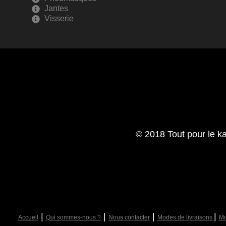
Jantes
Visserie
© 2018 Tout pour le ka
|
|
|
|
Accueil
Qui sommes-nous ?
Nous contacter
Modes de livraisons
Mo