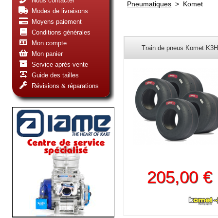
Nous contacter
Pneumatiques
>
Komet
Modes de livraisons
Moyens paiement
Conditions générales
Mon compte
Train de pneus Komet K3H
Mon panier
Service après-vente
Guide des tailles
Révisions & réparations
205,00 €