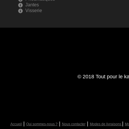
Jantes
Visserie
© 2018 Tout pour le ka
|
|
|
|
Accueil
Qui sommes-nous ?
Nous contacter
Modes de livraisons
Mo