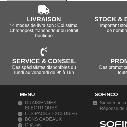
LIVRAISON
STOCK & D
* 4 modes de livraison : Colissimo,
Important sto
Chronopost, transporteur ou retrait
de nombr
boutique
SERVICE & CONSEIL
PRO
Des spécialistes disponibles du
Des promotions
lundi au vendredi de 9h à 18h
tout
MENU
SOFINCO
DRAISIENNES
Simuler un cr
ELECTRIQUES
Réponse de p
LES PACKS EXCLUSIFS
BONS CADEAUX
Châssis